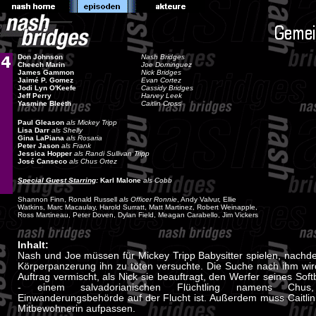
Don Johnson
Nash Bridges
Cheech Marin
Joe Dominguez
James Gammon
Nick Bridges
Jaimé P. Gomez
Evan Cortez
Jodi Lyn O'Keefe
Cassidy Bridges
Jeff Perry
Harvey Leek
Yasmine Bleeth
Caitlin Cross
Paul Gleason
als Mickey Tripp
Lisa Darr
als Shelly
Gina LaPiana
als Rosaria
Peter Jason
als Frank
Jessica Hopper
als Randi Sullivan Tripp
José Canseco
als Chus Ortez
Special Guest Starring
:
Karl Malone
als Cobb
Shannon Finn, Ronald Russell
als Officer Ronnie
, Andy Valvur, Ellie
Watkins, Marc Macaulay, Harold Surratt, Matt Martinez, Robert Weinapple,
Ross Martineau, Peter Doven, Dylan Field, Meagan Carabello, Jim Vickers
Inhalt:
Nash und Joe müssen für Mickey Tripp Babysitter spielen, nachde
Körperpanzerung ihn zu töten versuchte. Die Suche nach ihm wir
Auftrag vermischt, als Nick sie beauftragt, den Werfer seines Sof
- einem salvadorianischen Flüchtling namens Ch
Einwanderungsbehörde auf der Flucht ist. Außerdem muss Caitlin 
Mitbewohnerin aufpassen.