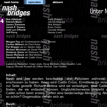
Don Johnson
Nash Bridges
Cheech Marin
Joe Dominguez
James Gammon
Nick Bridges
Jaimé P. Gomez
Evan Cortez
Jodi Lyn O'Keefe
Cassidy Bridges
Jeff Perry
Harvey Leek
Meagan Fay
als Commissioner Debra Woods
Carlton Wilborn
als Paul Avery
Pat Skipper
als Lt. Darren Isley
Michael Wiseman
als David Pembrook
Kimberly Quinn
als Rebecca Taylor
Daniel Roebuck
als Rick Bettina
Yasmine Bleeth
als Caitlin Cross
Lawrence Radecker, Craig Lewis, Doug Morrison, Elisa Gaudet, Luis
Saguar, Ronald Russell
als Officer Ronnie
, Dan Farwell
Inhalt:
Nash und Joe werden beschuldigt, drei Polizisten während 
erschossen zu haben. Ihnen wird Caitlin Cross, Ermittlerin für inn
zur Seite gestellt. Richard Bettina wird sie verteidigen, aber Cai
finden, die sie entlasten können. Unglücklicherweise entsteh
Caitlin schon beim ersten Treffen eine beiderseitige Abneigung. Ab
so schön? Gegensätze ziehen sich an.
Buch: