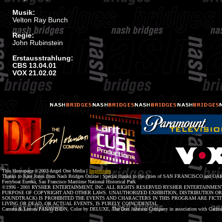
Musik:
Velton Ray Bunch
Regie:
John Rubinstein
Erstausstrahlung:
CBS 13.04.01
VOX 21.02.02
This Homepage ©2003 Angel One Media
|
Impressum
Thanks to Kate Jones from Nash Bridges Online | Special thanks to the cities of SAN FRANCISCO and OAK
Ferryboat Eureka, San Francisco Maritime National Historical Park
©1996 - 2001 RYSHER ENTERTAINMENT, INC. ALL RIGHTS RESERVED RYSHER ENTERTAINMENT
PURPOSE OF COPYRIGHT AND OTHER LAWS. UNAUTHORIZED EXHIBITION, DISTRIBUTION O
SOUNDTRACK) IS PROHIBITED THE EVENTS AND CHARACTERS IN THIS PROGRAM ARE FICTIT
LIVING OR DEAD, OR ACTUAL EVENTS, IS PURELY COINCIDENTAL.
Camera & Lenses PANAVISION, Color by DELUXE, The Don Johnson Company in association with Carlton 