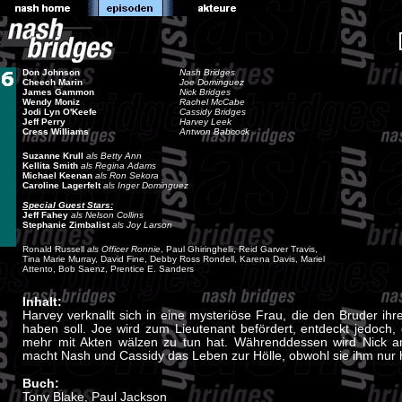
Don Johnson
Nash Bridges
Cheech Marin
Joe Dominguez
James Gammon
Nick Bridges
Wendy Moniz
Rachel McCabe
Jodi Lyn O'Keefe
Cassidy Bridges
Jeff Perry
Harvey Leek
Cress Williams
Antwon Babcock
Suzanne Krull
als Betty Ann
Kellita Smith
als Regina Adams
Michael Keenan
als Ron Sekora
Caroline Lagerfelt
als Inger Dominguez
Special Guest Stars:
Jeff Fahey
als Nelson Collins
Stephanie Zimbalist
als Joy Larson
Ronald Russell
als Officer Ronnie
, Paul Ghiringhelli, Reid Garver Travis,
Tina Marie Murray, David Fine, Debby Ross Rondell, Karena Davis, Mariel
Attento, Bob Saenz, Prentice E. Sanders
Inhalt:
Harvey verknallt sich in eine mysteriöse Frau, die den Bruder ihre
haben soll. Joe wird zum Lieutenant befördert, entdeckt jedoch
mehr mit Akten wälzen zu tun hat. Währenddessen wird Nick a
macht Nash und Cassidy das Leben zur Hölle, obwohl sie ihm nur h
Buch:
Tony Blake, Paul Jackson