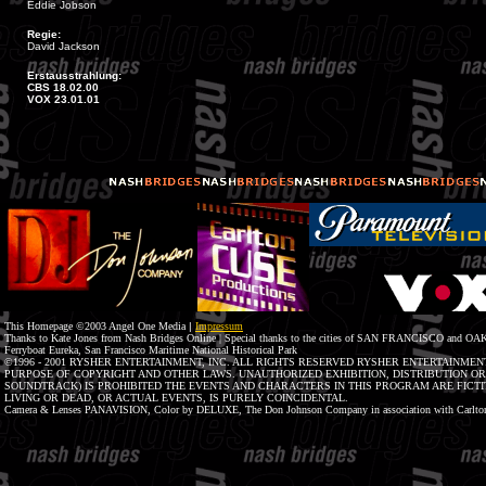
Eddie Jobson
Regie:
David Jackson
Erstausstrahlung:
CBS 18.02.00
VOX 23.01.01
This Homepage ©2003 Angel One Media
|
Impressum
Thanks to Kate Jones from Nash Bridges Online | Special thanks to the cities of SAN FRANCISCO and OAK
Ferryboat Eureka, San Francisco Maritime National Historical Park
©1996 - 2001 RYSHER ENTERTAINMENT, INC. ALL RIGHTS RESERVED RYSHER ENTERTAINMENT
PURPOSE OF COPYRIGHT AND OTHER LAWS. UNAUTHORIZED EXHIBITION, DISTRIBUTION O
SOUNDTRACK) IS PROHIBITED THE EVENTS AND CHARACTERS IN THIS PROGRAM ARE FICTIT
LIVING OR DEAD, OR ACTUAL EVENTS, IS PURELY COINCIDENTAL.
Camera & Lenses PANAVISION, Color by DELUXE, The Don Johnson Company in association with Carlton 