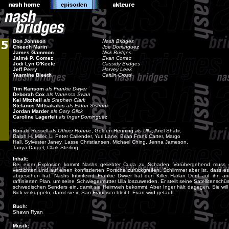
Don Johnson
Nash Bridges
Cheech Marin
Joe Dominguez
James Gammon
Nick Bridges
Jaimé P. Gomez
Evan Cortez
Jodi Lyn O'Keefe
Cassidy Bridges
Jeff Perry
Harvey Leek
Yasmine Bleeth
Caitlin Cross
Tim Ransom
als Frankie Dwyer
Deborah Cox
als Vanessa Swan
Kel Mitchell
als Stephen Clark
Stefanos Miltsakakis
als Eldon Sistrunk
Jordan Marder
als Gary Glick
Caroline Lagerfelt
als Inger Dominguez
Ronald Russell
als Officer Ronnie
, Golden Henning
als Ulla
, Ariel Shafir,
Ralph H. Miller, L. Peter Callender, Yuri Lane, Brian Frank Carter, Margo
Hall, Sylvester Janey, Lasse Christiansen, Michael Ching, Jenna Jameson,
Tanya Dargel, Clark Sterling
Inhalt:
Bei einer Explosion kommt Nashs geliebter Cuda zu Schaden. Vorübergehend muss 
verzichten und auf einen konfiszierten Porsche zurückgreifen. Schlimmer aber ist, dass 
abgesehen hat. Nashs Intimfeind Frankie Dwyer hat den Killer Harlan Dent auf ihn ang
raffinierten Plan, um seine Schwiegermutter Ulla loszuwerden. Er stellt seine Satellitensc
schwedischen Senders ein, damit sie Heimweh bekommt. Aber Inger hält dagegen. Sie will 
Nick verkuppeln, damit sie in San Francisco bleibt. Evan wird getauft.
Buch:
Shawn Ryan
Musik: