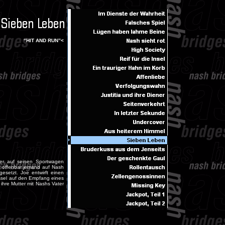
“HIT AND RUN”<
er auf seinen Sportwagen
es offenbar jemand auf Nash
esetzt. Joe entwirft einen
hüssel auf den Empfang eines
ihre Mutter mit Nashs Vater