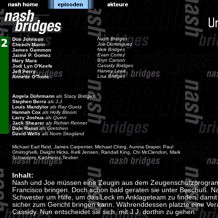
Nash Bridges
Don Johnson
Joe Dominguez
Cheech Marin
Nick Bridges
James Gammon
Evan Cortez
Jaimé P. Gomez
Bryn Carson
Mary Mara
Cassidy Bridges
Jodi Lyn O'Keefe
Harvey Leek
Jeff Perry
Lisa Bridges
Annette O'Toole
Angela Dohrmann
als Stacy Bridges
Stephen Berra
als J.J.
Louis Mandylor
als Ray Goetz
Hannah Cox
als Holly Bloom
Larry Joshua
als Quinn
Jack Shearer
als Richter Renner
Dale Raoul
als Gretchen
David Wells
als Norm Skogland
Michael Earl Reid, James Carpenter, Michael Ching, Aurora Draper, Paul
Ghiringhelli, Dwight Hicks, Kelli Jensen, Randall King, Chi McClendon, Mark
Schwotzer, Karl-Heinz Teuber
Inhalt:
Nash und Joe müssen eine Zeugin aus dem Zeugenschutzprogra
Francisco bringen. Doch schon bald geraten sie unter Beschuß. Nas
Schwester um Hilfe, um das Leck im Anklageteam zu finden, damit
sicher zum Gericht bringen kann. Währenddessen platzte eine Ve
Cassidy. Nun entscheidet sie sich, mit J.J. dorthin zu gehen.