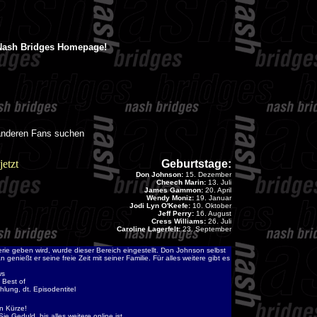
 Nash Bridges Homepage!
u anderen Fans suchen
etzt
Geburtstage:
Don Johnson:
15. Dezember
Cheech Marin:
13. Juli
James Gammon:
20. April
Wendy Moniz:
19. Januar
Jodi Lyn O'Keefe:
10. Oktober
Jeff Perry:
16. August
Cress Williams:
26. Juli
Caroline Lagerfelt:
23. September
ie geben wird, wurde dieser Bereich eingestellt. Don Johnson selbst
enießt er seine freie Zeit mit seiner Familie. Für alles weitere gibt es
ws
 Best of
hlung, dt. Episodentitel
n Kürze!
 Geduld, bis alles weitere online ist...