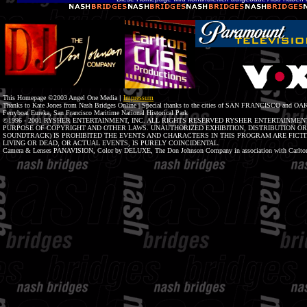
This Homepage ©2003 Angel One Media
|
Impressum
Thanks to Kate Jones from Nash Bridges Online | Special thanks to the cities of SAN FRANCISCO and OAK
Ferryboat Eureka, San Francisco Maritime National Historical Park
©1996 - 2001 RYSHER ENTERTAINMENT, INC. ALL RIGHTS RESERVED RYSHER ENTERTAINMENT
PURPOSE OF COPYRIGHT AND OTHER LAWS. UNAUTHORIZED EXHIBITION, DISTRIBUTION O
SOUNDTRACK) IS PROHIBITED THE EVENTS AND CHARACTERS IN THIS PROGRAM ARE FICTIT
LIVING OR DEAD, OR ACTUAL EVENTS, IS PURELY COINCIDENTAL.
Camera & Lenses PANAVISION, Color by DELUXE, The Don Johnson Company in association with Carlton 