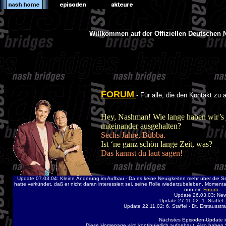
Willkommen auf der Offiziellen Deutschen
FORUM
- Für alle, die den Kontakt z
Hey, Nashman! Wie lange haben wir’s j
miteinander ausgehalten?
Sechs Jahre, Bubba.
Ist ‘ne ganz schön lange Zeit, was?
Das kannst du laut sagen!
Update 07.03.04: Kleine Änderung im Aufbau - Da es keine Neuigkeiten mehr über die Ser
hatte verkündet, daß er nicht daran interessiert sei, seine Rolle wiederzubeleben. Momentan g
nun ein
Forum
.
Update 26.03.03: Ne
Update 27.11.02: 1. Staffel -
Update 22.11.02: 6. Staffel - Dt. Erstausstra
Nächstes Episoden-Update i
Diese Homepage wird kontinuierlich aufgebaut. Also haben Sie